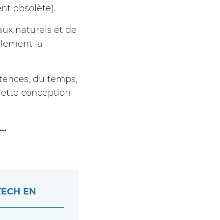
nt obsolète).
iaux naturels et de
alement la
tences, du temps,
 Cette conception
h…
TECH EN