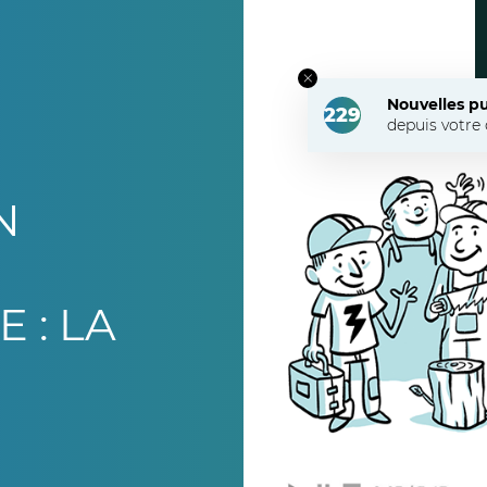
Nouvelles pu
229
depuis votre 
N
N
 : LA