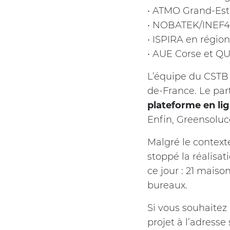
• ATMO Grand-Est
• NOBATEK/INEF4 
• ISPIRA en régio
• AUE Corse et Q
L’équipe du CSTB
de-France. Le par
plateforme en li
Enfin, Greensolu
Malgré le contexte
stoppé la réalisa
ce jour : 21 maiso
bureaux.
Si vous souhaitez 
projet à l’adresse