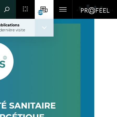
229
blications
dernière visite